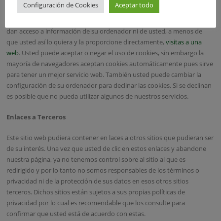
Configuración de Cookies
Aceptar todo
cualquier momento desde su ordenador. Sin embargo las cookies
ayudan a proporcionar un mejor servicio de los sitios web, estás no
dan acceso a información de su ordenador ni de usted, a menos de
que usted así lo quiera y la proporcione directamente,
visitas a una
web
. Usted puede aceptar o negar el uso de cookies, sin embargo la
mayoría de navegadores aceptan cookies automáticamente pues sirve
para tener un mejor servicio web. También usted puede cambiar la
configuración de su ordenador para declinar las cookies. Si se declinan
es posible que no pueda utilizar algunos de nuestros servicios.
Enlaces a Terceros
Este sitio web pudiera contener en laces a otros sitios que pudieran ser
de su interés. Una vez que usted de clic en estos enlaces y abandone
nuestra página, ya no tenemos control sobre al sitio al que es
redirigido y por lo tanto no somos responsables de los términos o
privacidad ni de la protección de sus datos en esos otros sitios
terceros. Dichos sitios están sujetos a sus propias políticas de
privacidad por lo cual es recomendable que los consulte para
confirmar que usted está de acuerdo con estas.