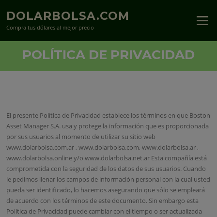
Saltar
DOLARBOLSA.COM
al
Menú
contenido
Compra tus dólares al mejor precio
POLÍTICA DE PRIVACIDAD
El presente Política de Privacidad establece los términos en que Boston
Asset Manager S.A. usa y protege la información que es proporcionada
por sus usuarios al momento de utilizar su sitio web
www.dolarbolsa.com.ar , www.dolarbolsa.com, www.dolarbolsa.ar ,
www.dolarbolsa.online y/o www.dolarbolsa.net.ar Esta compañía está
comprometida con la seguridad de los datos de sus usuarios. Cuando
le pedimos llenar los campos de información personal con la cual usted
pueda ser identificado, lo hacemos asegurando que sólo se empleará
de acuerdo con los términos de este documento. Sin embargo esta
Política de Privacidad puede cambiar con el tiempo o ser actualizada