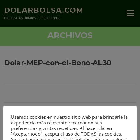
Saltar
DOLARBOLSA.COM
al
Menú
contenido
Compra tus dólares al mejor precio
ARCHIVOS
Dolar-MEP-con-el-Bono-AL30
Usamos cookies en nuestro sitio web para brindarle la
DEJA UNA RESPUESTA
experiencia más relevante recordando sus
preferencias y visitas repetidas. Al hacer clic en
"Aceptar todo", acepta el uso de TODAS las cookies.
Lo siento, debes estar
conectado
para publicar un comentario.
Sin embargo, puede visitar "Configuración de cookies"