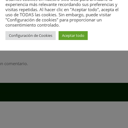
experiencia más relevante recordando sus preferencias y
visitas repetidas. Al hacer clic en "Aceptar todo", acepta el
uso de TODAS las cookies. Sin embargo, puede visitar
(300x300)
|
medium_large (512x512)
|
large (512x512)
|
1536x
"Configuración de cookies" para proporcionar un
g-grid (300x300)
|
screenr-blog-list (400x400)
|
screenr-service-
consentimiento controlado.
Configuración de Cookies
Aceptar todo
un comentario.
eservados.