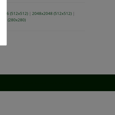
1536 (512x512)
|
2048x2048 (512x512)
|
small (280x280)
Screenr parallax theme
por FameThemes