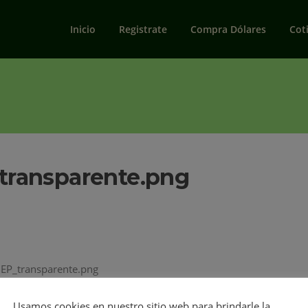
Inicio
Registrate
Compra Dólares
Cot
ransparente.png
EP_transparente.png
Usamos cookies en nuestro sitio web para brindarle la