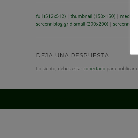
full (512x512)
|
thumbnail (150x150)
|
medium 
screenr-blog-grid-small (200x200)
|
screenr-blo
DEJA UNA RESPUESTA
Lo siento, debes estar
conectado
para publicar 
Copyright © 2026 DolarBolsa.com. Todos los derechos r