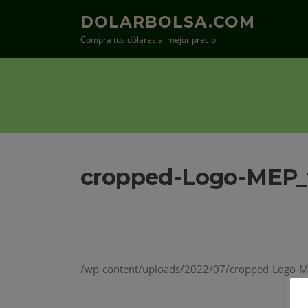
Saltar
DOLARBOLSA.COM
al
Compra tus dólares al mejor precio
contenido
cropped-Logo-MEP_t
/wp-content/uploads/2022/07/cropped-Logo-M