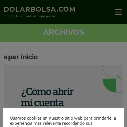
Saltar
DOLARBOLSA.COM
al
Menú
contenido
Compra tus dólares al mejor precio
ARCHIVOS
aper inicio
Usamos cookies en nuestro sitio web para brindarle la
experiencia más relevante recordando sus