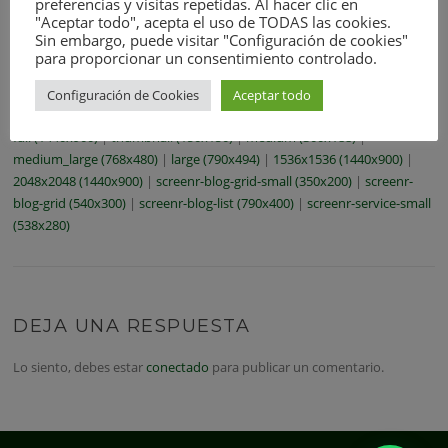
preferencias y visitas repetidas. Al hacer clic en
"Aceptar todo", acepta el uso de TODAS las cookies.
Sin embargo, puede visitar "Configuración de cookies"
para proporcionar un consentimiento controlado.
Configuración de Cookies
Aceptar todo
full (1440x900)
|
thumbnail (150x150)
|
medium (300x188)
|
medium_large (768x480)
|
large (790x494)
|
1536x1536 (1440x900)
|
2048x2048 (1440x900)
|
screenr-blog-grid-small (350x200)
|
screenr-
blog-grid (540x300)
|
screenr-blog-list (790x400)
|
screenr-service-small
(538x280)
DEJA UNA RESPUESTA
Lo siento, debes estar
conectado
para publicar un comentario.