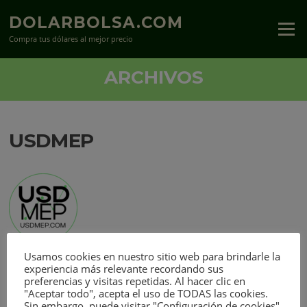
Saltar
DOLARBOLSA.COM
al
Menú
contenido
Compra tus dólares al mejor precio
ARCHIVOS
USDMEP
Usamos cookies en nuestro sitio web para brindarle la
experiencia más relevante recordando sus
preferencias y visitas repetidas. Al hacer clic en
"Aceptar todo", acepta el uso de TODAS las cookies.
Sin embargo, puede visitar "Configuración de cookies"
full (100x100)
|
thumbnail (150x150)
|
medium (300x300)
|