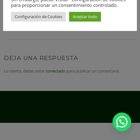
para proporcionar un consentimiento controlado.
medium_large (768x768)
|
large (790x790)
|
1536x1536 (1536x1536)
|
2048x2048 (2048x2048)
|
screenr-blog-grid-small (350x200)
|
screenr-
Configuración de Cookies
Aceptar todo
blog-grid (540x300)
|
screenr-blog-list (790x400)
|
screenr-service-small
(538x280)
DEJA UNA RESPUESTA
Lo siento, debes estar
conectado
para publicar un comentario.
Copyright © 2026 DolarBolsa.com. Todos los derechos reservados.
Screenr parallax theme
por FameThemes