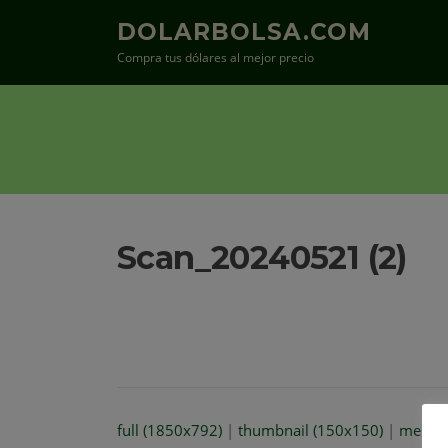
Saltar
DOLARBOLSA.COM
al
Compra tus dólares al mejor precio
contenido
Scan_20240521 (2)
full (1850x792)
|
thumbnail (150x150)
|
mediu