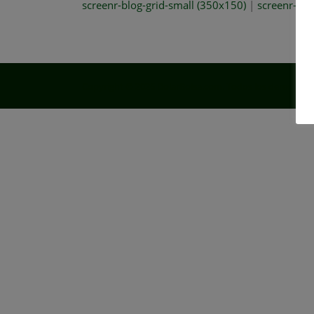
screenr-blog-grid-small (350x150)
|
screenr-blo
Copyright © 2026 DolarBolsa.com. Todos los derechos r