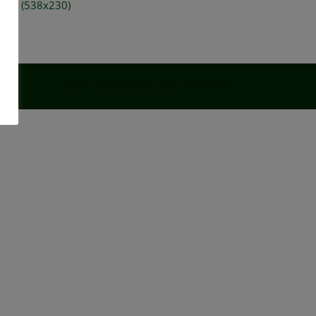
small (538x230)
Screenr parallax theme
por FameThemes