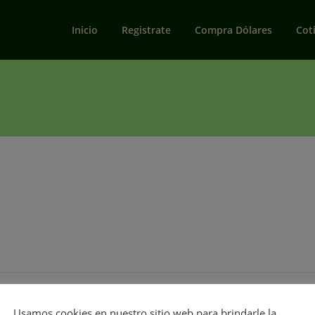
Inicio
Registrate
Compra Dólares
Cot
m (300x128)
|
medium_large (768x329)
|
large (790x338)
|
1536
Usamos cookies en nuestro sitio web para brindarle la