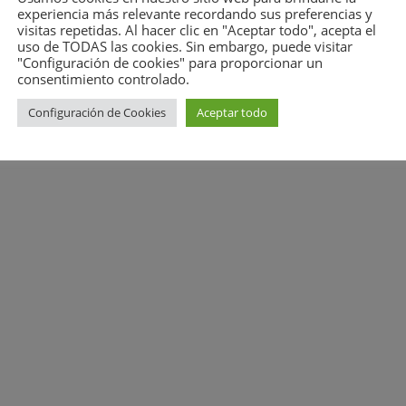
g-grid (540x231)
|
screenr-blog-list (790x338)
|
screenr-service-
experiencia más relevante recordando sus preferencias y
visitas repetidas. Al hacer clic en "Aceptar todo", acepta el
uso de TODAS las cookies. Sin embargo, puede visitar
"Configuración de cookies" para proporcionar un
consentimiento controlado.
eservados.
Configuración de Cookies
Aceptar todo