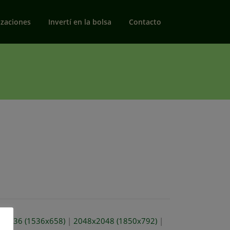
izaciones
Invertí en la bolsa
Contacto
x1536 (1536x658)
|
2048x2048 (1850x792)
|